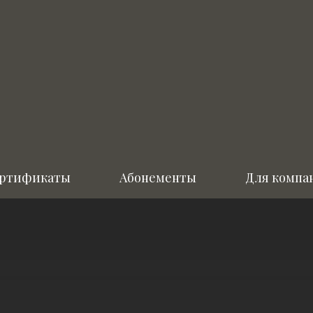
ртификаты
Абонементы
Для компа