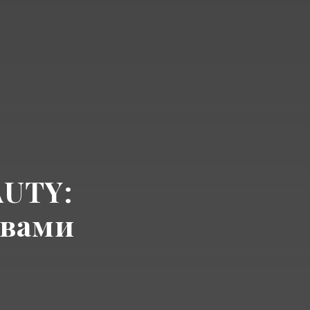
AUTY:
 вами