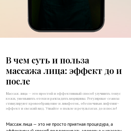
В чем суть и польза
массажа лица: эффект до и
после
Массаж лица — это простой и эффективный способ улучшить тонус
кожи, уменьшить отеки и разгладить морщины. Регулярные сеансы
стимулируют кровообращение и лимфоток, обеспечивая лифтинг-
эффект и свежий вид. Узнайте о пользе и результатах до и после!
Массаж лица — это не просто приятная процедура, а
эффективный способ поддерживать здоровье и красоту