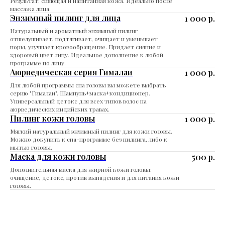
Результат: сияющая и напитанная кожа. Идеально после
массажа лица.
Энзимный пилинг для лица
1 000
р.
Натуральный и ароматный энзимный пилинг
отшелушивает, подтягивает, очищает и уменьшает
поры, улучшает кровообращение. Придает сияние и
здоровый цвет лицу. Идеальное дополнение к любой
программе по лицу.
Аюрведическая серия Гималаи
1 000
р.
Для любой программы спа головы вы можете выбрать
серию "Гималаи". Шампунь+маска+кондиционер.
Универсальный детокс для всех типов волос на
аюрведических индийских травах.
Пилинг кожи головы
1 000
р.
Мягкий натуральный энзимный пилинг для кожи головы.
Можно докупить к спа-программе без пилинга, либо к
мытью головы.
Маска для кожи головы
500
р.
Дополнительная маска для жирной кожи головы:
очищение, детокс, против выпадения и для питания кожи
головы.