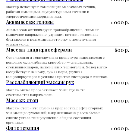
Мастер использует комбинацию массажных техник,
работая с мышцами, акупунктурными точками и
энергетическими меридианами.
Аквамассаж головы
1 000
р.
Аквамассаж активизирует кровообращение, снимает
мышечное напряжение, улучшает питание волосяных
фолликулов и подготавливает кожу к последующим
этапам ухода.
Массаж лица криосферами
600
р.
Освежающая и тонизирующая процедура, выполняемая с
помощью охлаждённых криосфер — специальных
стеклянных шаров, наполненных термогелем. Холод мягко
воздействует на кожу, сужая поры, улучшая
микроциркуляцию и усиливая приток кислорода к клеткам.
Расслабляющий массаж рук
1 000
р.
Массаж мягко прорабатывает зоны, где часто
скапливается напряжение.
Массаж стоп
1 000
р.
Массаж стоп – это глубокая проработка рефлекторных
зон, мышц и сухожилий, направленная на расслабление,
снятие усталости и улучшение общего состояния
организма.
Фитотерапия
1 000
р.