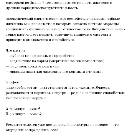
мастерами из Индии. Здесь соединяются точность анатомии и
древняя аюрведическая чувствительность.
Аюрведический марма-массаж, это воздействие на мармы: тайные
жизненно важные области, в которых, согласно системе Аюрведы
соединяются физическое и энергетическое тело. Воздействие на них
тонко настраивает нервную, иммунную, мышечную системы и
приводит к омоложению и спокойствию.
Что внутри:
— глубокая миофасциальная проработка
— воздействие на мармы (энергетически значимые точки)
— лицо, шея, кожа головы и уши
— минимум масла для максимального контакта с тканями
Эффект:
лицо «собирается», овал становится чётче, уходит отёчность,
разглаживаются морщины, а внутри — редкое состояние спокойствия,
как после перезагрузки.
⏳ 60 минут — 4500 ₽
⏳ 90 минут — 6000 ₽
Результат заметен уже после первой процедуры, но главное — это
ощущение возвращения к себе.