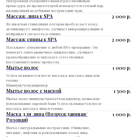
Натуральная оздоровительная и расслабляющая
процедура, во время которой используется теплый пар,
насыщенный целебными экстрактами трав.
Массаж лица к SPA
2 000
р.
Деликатная стимуляция, которая пробуждает кожу,
активизирует лимфоток, улучшает микроциркуляцию и
возвращает свежесть и сияние.
Массаж спины к SPA
2 000
р.
Идеальное дополнение к любой SPA-программе. Он
помогает снять мышечное напряжение, улучшает
кровообращение и запускает естественные
восстановительные процессы.
Мытье волос
1 000
р.
Услуга оказывается после массажа, массажа лица или
головы
Шампунь+кондиционер
Мытье волос с маской
1 500
р.
Мытье волос шампунь+маска+кондицонер, возможно
использование паровой бани Услуга оказывается после
массажа, массажа лица и головы
Маска для лица (Возрождающая/
1 000
р.
Розовая)
Маска с натуральными экстрактами. Очищение,
питание, лифтинг и разглаживание кожи лица.