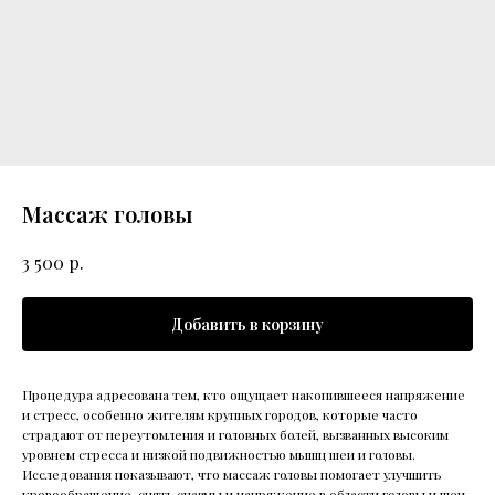
Массаж головы
р.
3 500
Добавить в корзину
Процедура адресована тем, кто ощущает накопившееся напряжение
и стресс, особенно жителям крупных городов, которые часто
страдают от переутомления и головных болей, вызванных высоким
уровнем стресса и низкой подвижностью мышц шеи и головы.
Исследования показывают, что массаж головы помогает улучшить
кровообращение, снять спазмы и напряжение в области головы и шеи,